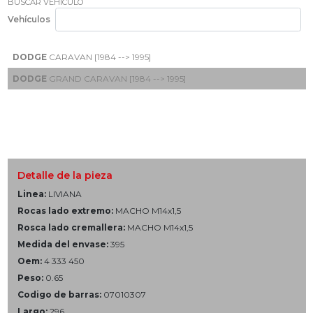
BUSCAR VEHÍCULO
Vehículos
DODGE
CARAVAN [1984 --> 1995]
DODGE
GRAND CARAVAN [1984 --> 1995]
Detalle de la pieza
Linea:
LIVIANA
Rocas lado extremo:
MACHO M14x1,5
Rosca lado cremallera:
MACHO M14x1,5
Medida del envase:
395
Oem:
4 333 450
Peso:
0.65
Codigo de barras:
07010307
Largo:
296