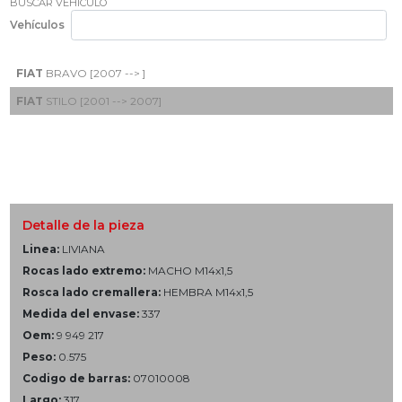
BUSCAR VEHÍCULO
Vehículos
FIAT
BRAVO [2007 --> ]
FIAT
STILO [2001 --> 2007]
Detalle de la pieza
Linea:
LIVIANA
Rocas lado extremo:
MACHO M14x1,5
Rosca lado cremallera:
HEMBRA M14x1,5
Medida del envase:
337
Oem:
9 949 217
Peso:
0.575
Codigo de barras:
07010008
Largo:
317