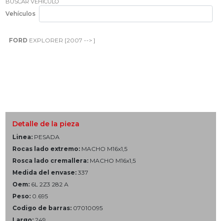
BUSCAR VEHÍCULO
Vehículos
FORD
EXPLORER [2007 --> ]
Detalle de la pieza
Linea:
PESADA
Rocas lado extremo:
MACHO M16x1,5
Rosca lado cremallera:
MACHO M16x1,5
Medida del envase:
337
Oem:
6L 2Z3 282 A
Peso:
0.695
Codigo de barras:
07010095
Largo:
249