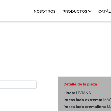
NOSOTROS
PRODUCTOS
CATÁ
Detalle de la pieza
Linea:
LIVIANA
Rocas lado extremo:
MAC
Rosca lado cremallera:
M