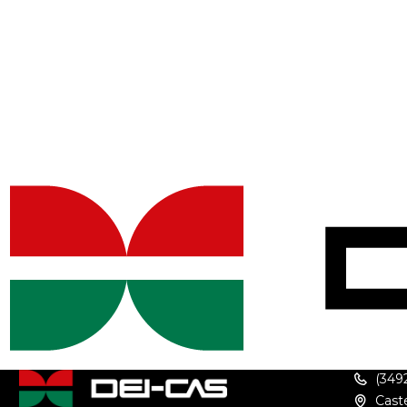
(349
Caste