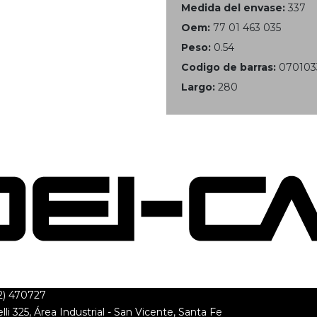
Medida del envase:
337
Oem:
77 01 463 035
Peso:
0.54
Codigo de barras:
070103
Largo:
280
2) 470727
lli 325, Área Industrial - San Vicente, Santa Fe