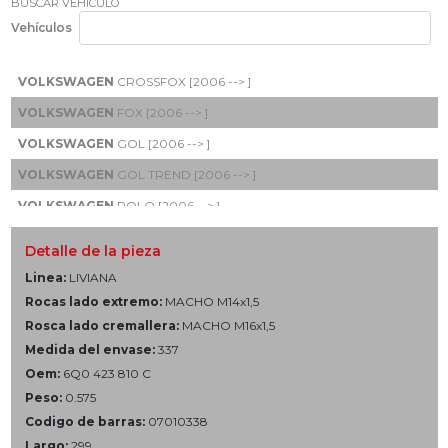
BUSCAR VEHÍCULO
Vehículos
VOLKSWAGEN
CROSSFOX [2006 --> ]
VOLKSWAGEN
FOX [2006 --> ]
VOLKSWAGEN
GOL [2006 --> ]
VOLKSWAGEN
GOL TREND [2006 --> ]
VOLKSWAGEN
POLO [2006 --> ]
VOLKSWAGEN
SAVEIRO DH [2006 --> ]
Detalle de la pieza
VOLKSWAGEN
VOYAGE [2006 --> ]
Linea:
LIVIANA
Rocas lado extremo:
MACHO M14x1,5
Rosca lado cremallera:
MACHO M16x1,5
Medida del envase:
337
Oem:
6Q0 423 810 C
Peso:
0.575
Codigo de barras:
07010338
Largo:
299