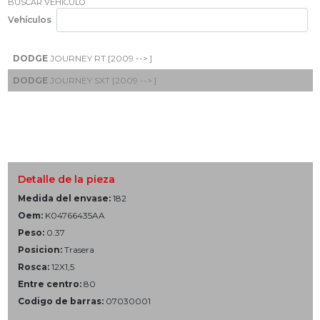
BUSCAR VEHÍCULO
Vehículos
DODGE
JOURNEY RT [2009 --> ]
DODGE
JOURNEY SXT [2009 --> ]
Detalle de la pieza
Medida del envase:
182
Oem:
K04766435AA
Peso:
0.37
Posicion:
Trasera
Rosca:
12X1,5
Entre centro:
80
Codigo de barras:
07030001