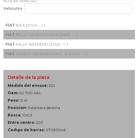
BUSCAR VEHÍCULO
Vehículos
FIAT
IDEA [2004 --> ]
FIAT
PALIO GENERACION III [2003 --> ]
FIAT
PALIO WEEKEND [2003 --> ]
FIAT
STRADA GENERACION II - III [2003 --> ]
Detalle de la pieza
Medida del envase:
322
Oem:
50 700 464
Peso:
0.41
Posicion:
Delantera derecha
Rosca:
10x1,5
Entre centro:
220
Codigo de barras:
07030046