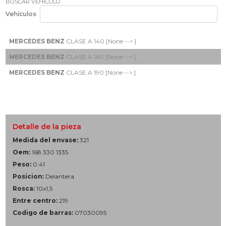
BUSCAR VEHÍCULO
Vehículos
MERCEDES BENZ
CLASE A 140 [None --> ]
MERCEDES BENZ
CLASE A 160 [None --> ]
MERCEDES BENZ
CLASE A 190 [None --> ]
Detalle de la pieza
Medida del envase:
321
Oem:
168 330 1335
Peso:
0.41
Posicion:
Delantera
Rosca:
10x1,5
Entre centro:
219
Codigo de barras:
07030095