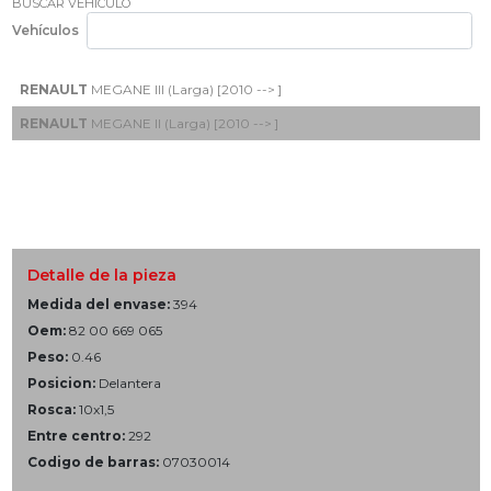
BUSCAR VEHÍCULO
Vehículos
RENAULT
MEGANE III (Larga) [2010 --> ]
RENAULT
MEGANE II (Larga) [2010 --> ]
Detalle de la pieza
Medida del envase:
394
Oem:
82 00 669 065
Peso:
0.46
Posicion:
Delantera
Rosca:
10x1,5
Entre centro:
292
Codigo de barras:
07030014