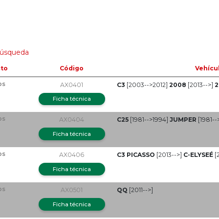
búsqueda
to
Código
Vehícu
ps
AX0401
C3
[2003-->2012]
2008
[2013-->]
2
Ficha técnica
ps
AX0404
C25
[1981-->1994]
JUMPER
[1981--
Ficha técnica
ps
AX0406
C3 PICASSO
[2013-->]
C-ELYSEÉ
[
Ficha técnica
ps
AX0501
QQ
[2011-->]
Ficha técnica