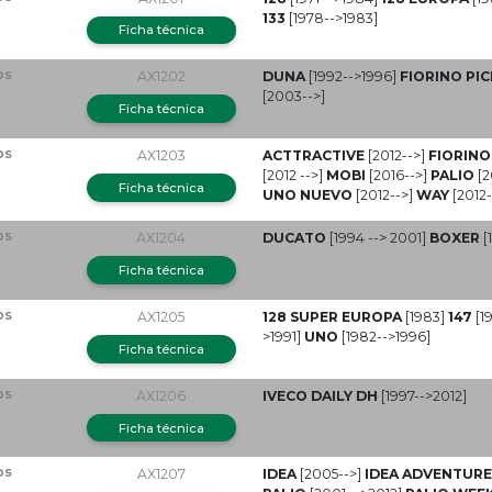
133
[1978-->1983]
Ficha técnica
ps
AX1202
DUNA
[1992-->1996]
FIORINO PI
[2003-->]
Ficha técnica
ps
AX1203
ACTTRACTIVE
[2012-->]
FIORINO
[2012 -->]
MOBI
[2016-->]
PALIO
[2
Ficha técnica
UNO NUEVO
[2012-->]
WAY
[2012-
ps
AX1204
DUCATO
[1994 --> 2001]
BOXER
[
Ficha técnica
ps
AX1205
128 SUPER EUROPA
[1983]
147
[1
>1991]
UNO
[1982-->1996]
Ficha técnica
ps
AX1206
IVECO DAILY DH
[1997-->2012]
Ficha técnica
ps
AX1207
IDEA
[2005-->]
IDEA ADVENTUR