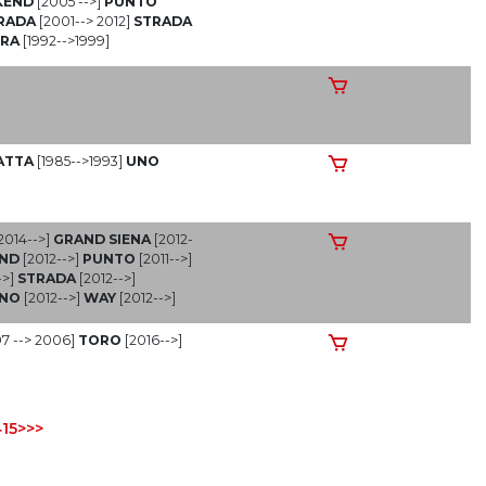
KEND
[2005 -->]
PUNTO
RADA
[2001--> 2012]
STRADA
RA
[1992-->1999]
ATTA
[1985-->1993]
UNO
2014-->]
GRAND SIENA
[2012-
END
[2012-->]
PUNTO
[2011-->]
->]
STRADA
[2012-->]
NO
[2012-->]
WAY
[2012-->]
97 --> 2006]
TORO
[2016-->]
4
15
>
>>