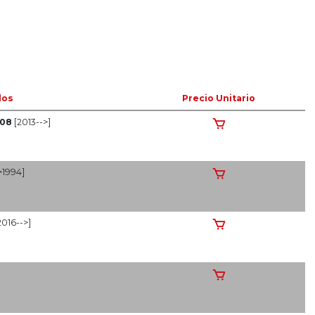
los
Precio Unitario
08
[2013-->]
>1994]
2016-->]