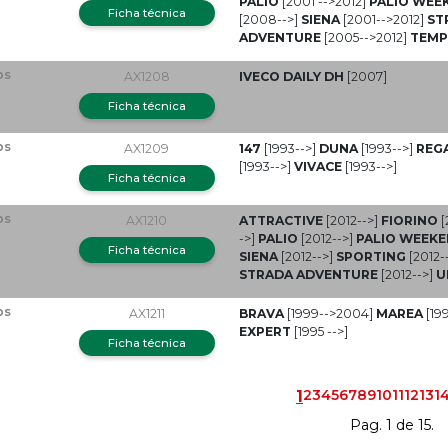
PALIO
[2001 -->2012]
PALIO WEE
Ficha técnica
[2008-->]
SIENA
[2001-->2012]
ST
ADVENTURE
[2005-->2012]
TEMP
ps
AX1208
IVECO DAILY DH
[2007]
Ficha técnica
ps
AX1209
147
[1993-->]
DUNA
[1993-->]
REG
[1993-->]
VIVACE
[1993-->]
Ficha técnica
ps
AX1210
ATTRACTIVE
[2012-->]
FIORINO
[
->]
PALIO
[2012-->]
PALIO WEEK
Ficha técnica
SIENA
[2012-->]
SPORTING
[2012-
STRADA ADVENTURE
[2012-->]
U
ps
AX1211
BRAVA
[1999-->2004]
MAREA
[19
EXPERT
[1995 -->]
Ficha técnica
1
2
3
4
5
6
7
8
9
10
11
12
13
1
Pag. 1 de 15.