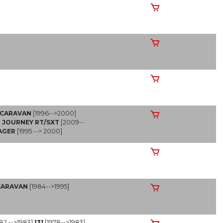
 CARAVAN
[1996-->2000]
]
JOURNEY RT/SXT
[2009--
AGER
[1995 --> 2000]
CARAVAN
[1984-->1995]
82 -->1983]
131
[1978-->1983]