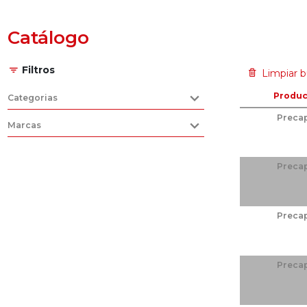
Catálogo
Filtros
Limpiar 
Produc
Categorias
Preca
Marcas
Preca
Preca
Preca