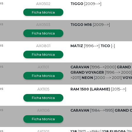
ps
AX0502
TIGGO
[2009-->]
Ficha técnica
ps
AX0503
TIGGO M16
[2009-->]
Ficha técnica
ps
AX0801
MATIZ
[1996-->]
TICO
[-]
Ficha técnica
ps
AX1101
CARAVAN
[1996-->2000]
GRAND
GRAND VOYAGER
[1996 --> 2000
Ficha técnica
>2011]
NEON
[2000 --> 2001]
VOY
ps
AX1105
RAM 1500 (LARAMIE)
[2015-->]
Ficha técnica
ps
AX1106
CARAVAN
[1984-->1995]
GRAND 
Ficha técnica
ps
AX1201
128
[1971 -->1984]
128 EUROPA
[19