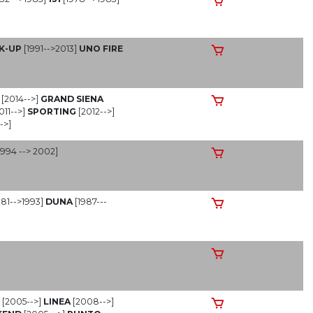
CK-UP
[1991-->2013]
UNO FIRE
[2014-->]
GRAND SIENA
011-->]
SPORTING
[2012-->]
->]
1994 --> 2002]
981-->1993]
DUNA
[1987---
E
[2005-->]
LINEA
[2008-->]